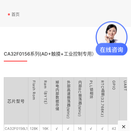
※
首页
CA32F0156系列(AD+触摸+工业控制专用）
Flash Rom
Ram（BYTE）
掉电内部数据存储
外部高速振荡器(MHz)
内部RC振荡器(MHz)
PLL锁相环
RTC晶振(32.768Kz)
GPIO
UART
芯片型号
×
CA32F0156L1
128K
16K
√
√
16
√
√
42
2