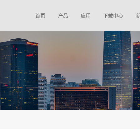
首页
产品
应用
下载中心
8 Bit MTP单片机
钟控收音方案
锦锐MCU选型表
家电专用8Bit Flash单片机
消费电子方案
CA51系列MTP资料
通用型8Bit Flash单片机
音响方案
CA51系列MCU资料
通用型32Bit Flash单片机
家电方案
CA32系列MCU资料
TFT彩屏专用控制SOC
照明方案
MCU中文环保报告
电机控制Flash单片机
健康电子方案
MCU英文环保报告
空气传感芯片系列
收音系列芯片资料
收音接收芯片系列
收音芯片环保报告