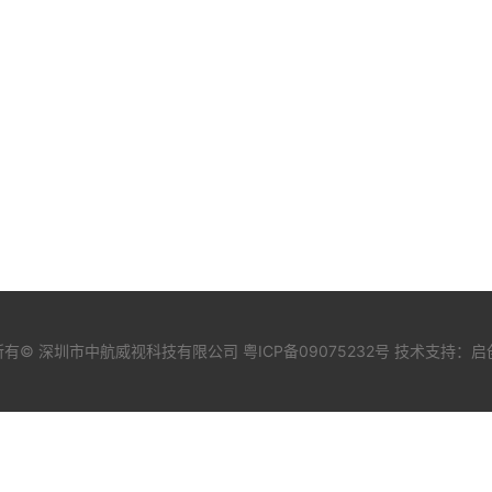
DAB/DAB+/FM接收模组
DAB系列模块资料
CD主芯片环保报告
所有© 深圳市中航威视科技有限公司
粤ICP备09075232号
技术支持：
启