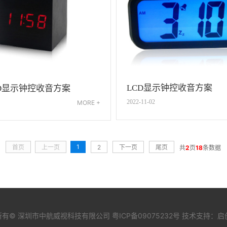
LCD显示钟控收音方案
LED显示钟控收音方案
2022-11-02
MORE +
1
首页
上一页
2
下一页
尾页
共
2
页
18
条数据
所有© 深圳市中航威视科技有限公司
粤ICP备09075232号
技术支持：
启