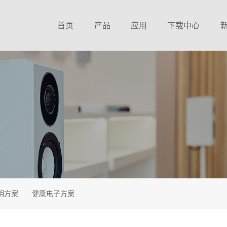
首页
产品
应用
下载中心
8 Bit MTP单片机
钟控收音方案
锦锐MCU选型表
家电专用8Bit Flash单片机
消费电子方案
CA51系列MTP资料
通用型8Bit Flash单片机
音响方案
CA51系列MCU资料
通用型32Bit Flash单片机
家电方案
CA32系列MCU资料
TFT彩屏专用控制SOC
照明方案
MCU中文环保报告
电机控制Flash单片机
健康电子方案
MCU英文环保报告
明方案
健康电子方案
空气传感芯片系列
收音系列芯片资料
收音接收芯片系列
收音芯片环保报告