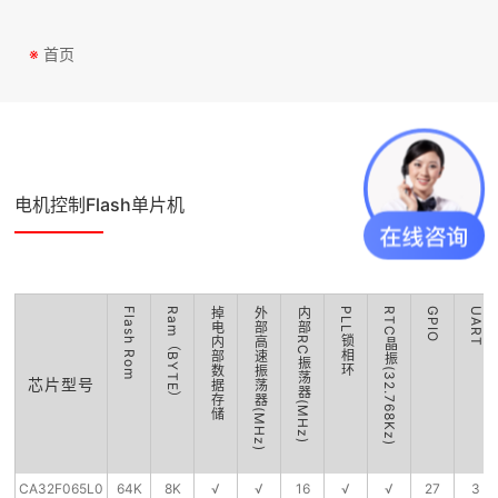
※
首页
电机控制Flash单片机
Flash Rom
Ram（BYTE）
掉电内部数据存储
外部高速振荡器(MHz)
内部RC振荡器(MHz)
PLL锁相环
RTC晶振(32.768Kz)
GPIO
UART
芯片型号
CA32F065L0
64K
8K
√
√
16
√
√
27
3