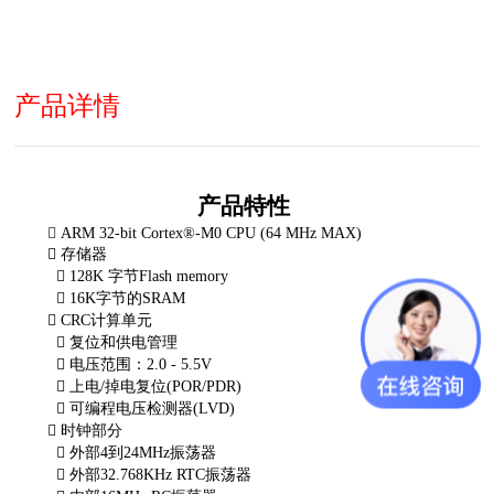
产品详情
产品特性

ARM 32-bit Cortex®-M0 CPU (64 MHz MAX)

存储器

128K 字节Flash memory

16K字节的SRAM

CRC计算单元

复位和供电管理

电压范围：2.0 - 5.5V

上电/掉电复位(POR/PDR)

可编程电压检测器(LVD)

时钟部分

外部4到24MHz振荡器

外部32.768KHz RTC振荡器