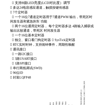
支持8级LED亮度(LCD对比度）调节


多达24电容感应通道，触摸按键传感器

7个定时器

一个16位7通道定时器用于7通道PWM
输出，带死区时
间发生器和紧急刹车
功能

两个16位通用定时器， 每个定时器多达
4路输入捕获或
输出比较通道，带死区
时间发生器

一个16位基本定时器

独立、窗口看门狗定时器

SysTick定时器

RTC实时时钟，支持闹钟事件，周期性唤醒

通讯接口

一路I2C接口

3路USART接口

1路SPI接口

串行两线调试(SWD)

96位ID

封装LQFP48