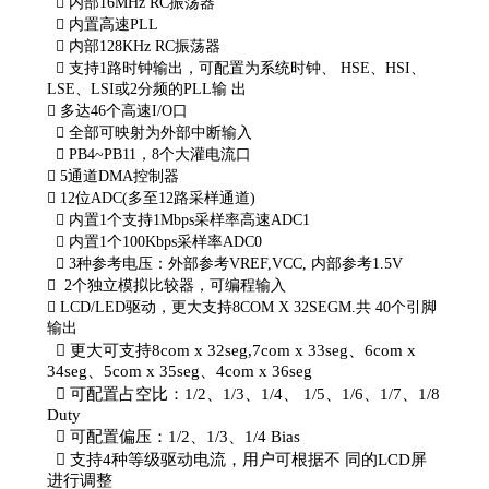

内部16MHz RC振荡器

内置高速PLL

内部128KHz RC振荡器

支持1路时钟输出，可配置为系统时钟、
HSE、HSI、
LSE、LSI或2分频的PLL输
出

多达46个高速I/O口

全部可映射为外部中断输入

PB4~PB11，8个大灌电流口

5通道DMA控制器

12位ADC(多至12路采样通道)

内置1个支持1Mbps采样率高速ADC1

内置1个100Kbps采样率ADC0

3种参考电压：外部参考VREF,VCC,
内部参考1.5V

2个独立模拟比较器，可编程输入

LCD/LED驱动，更大支持8COM X 32SEGM.共
40个引脚
输出

更大可支持8com x 32seg,7com x
33seg、6com x
34seg、5com x
35seg、4com x 36seg

可配置占空比：1/2、1/3、1/4、
1/5、1/6、1/7、1/8
Duty

可配置偏压：1/2、1/3、1/4 Bias

支持4种等级驱动电流，用户可根据不
同的LCD屏
进行调整