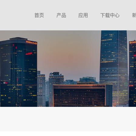
首页
产品
应用
下载中心
8 Bit MTP单片机
钟控收音方案
锦锐MCU选型表
家电专用8Bit Flash单片机
消费电子方案
CA51系列MTP资料
通用型8Bit Flash单片机
音响方案
CA51系列MCU资料
通用型32Bit Flash单片机
家电方案
CA32系列MCU资料
TFT彩屏专用控制SOC
照明方案
MCU中文环保报告
电机控制Flash单片机
健康电子方案
MCU英文环保报告
空气传感芯片系列
收音系列芯片资料
收音接收芯片系列
收音芯片环保报告