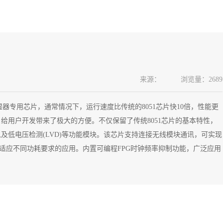
DAB/DAB+/FM接收模组
DAB系列模块资料
CD主芯片环保报告
来源：
浏览量：2689
的加湿器专用芯片，通常情况下，运行速度比传统的8051芯片快10倍，性能更
性，给用户开发带来了极大的方便。不仅保留了传统8051芯片的基本特性，
UART、I²C以及低电压检测(LVD)等功能模块。该芯片支持连接无线模块通讯，可实现
式以适应不同功耗要求的应用。内置可编程FPG时钟频率抑制功能，广泛应用