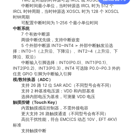
中断时间最小单位，当时钟源选 IRCL 时为 512 个
IRCL 时钟周期，当时钟源选 XOSCL 时为 128 个 XOSCL
时钟周期
可配置中断时间为 1-256 个最小单位时间
中断系统
7 个有效中断源
两级中断优先级，支持中断嵌套
5 个外部中断源 INT0~INT4 ➢ 外部中断触发沿选
择：INT0~1（上升沿、下降沿）、INT2~4（上升沿、下
降沿、双沿）
中断输入引脚选择：INT0(P0.0)、INT1(P0.1)、
INT2(P0.2)、INT3(P0.3)，INT4 可选除 P0.0~P0.3 外的
任意 GPIO 引脚为中断输入引脚
模/数转换器（ADC）
支持 26 路 12 位 SAR ADC（不同型号会有不同）
支持 2 种基准电压源：VDD 和内部基准
选择内部电压为基准，可测量 VDD 电压
触摸按键（Touch Key）
内置触摸感应控制器，不需外接电容
更大支持 26 路触摸通道（不同型号会有不同）
高抗干扰性能，符合 EMC(CS 动态 10V，EFT 4KV)
标准
支持触摸中断