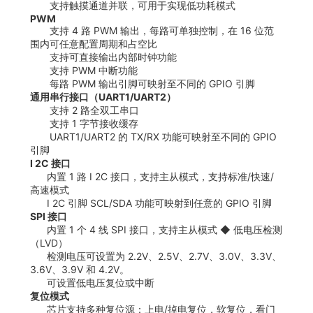
支持触摸通道并联，可用于实现低功耗模式
PWM
支持 4 路 PWM 输出，每路可单独控制，在 16 位范
围内可任意配置周期和占空比
支持可直接输出内部时钟功能
支持 PWM 中断功能
每路 PWM 输出引脚可映射至不同的 GPIO 引脚
通用串行接口（UART1/UART2）
支持 2 路全双工串口
支持 1 字节接收缓存
UART1/UART2 的 TX/RX 功能可映射至不同的 GPIO
引脚
I 2C 接口
内置 1 路 I 2C 接口，支持主从模式，支持标准/快速/
高速模式
I 2C 引脚 SCL/SDA 功能可映射到任意的 GPIO 引脚
SPI 接口
内置 1 个 4 线 SPI 接口，支持主从模式 ◆ 低电压检测
（LVD）
检测电压可设置为 2.2V、2.5V、2.7V、3.0V、3.3V、
3.6V、3.9V 和 4.2V。
可设置低电压复位或中断
复位模式
芯片支持多种复位源：上电/掉电复位，软复位，看门